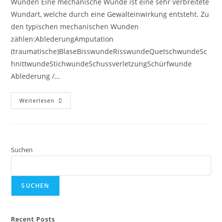
Wunden Eine mechanische Wunde ist eine sehr verbreitete
Wundart, welche durch eine Gewalteinwirkung entsteht. Zu
den typischen mechanischen Wunden
zählen:AblederungAmputation
(traumatische)BlaseBisswundeRisswundeQuetschwundeSc
hnittwundeStichwundeSchussverletzungSchürfwunde
Ablederung /…
Weiterlesen
Suchen
SUCHEN
Recent Posts